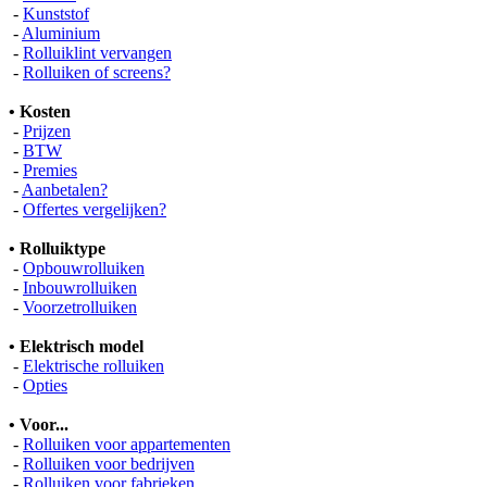
-
Kunststof
-
Aluminium
-
Rolluiklint vervangen
-
Rolluiken of screens?
• Kosten
-
Prijzen
-
BTW
-
Premies
-
Aanbetalen?
-
Offertes vergelijken?
• Rolluiktype
-
Opbouwrolluiken
-
Inbouwrolluiken
-
Voorzetrolluiken
• Elektrisch model
-
Elektrische rolluiken
-
Opties
• Voor...
-
Rolluiken voor appartementen
-
Rolluiken voor bedrijven
-
Rolluiken voor fabrieken