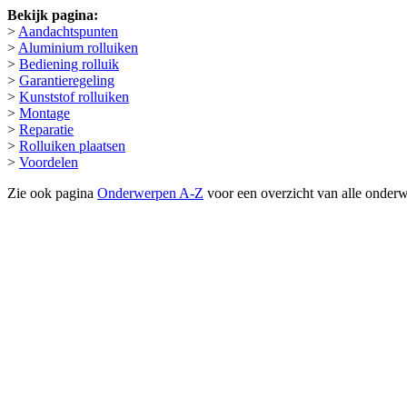
Bekijk pagina:
>
Aandachtspunten
>
Aluminium rolluiken
>
Bediening rolluik
>
Garantieregeling
>
Kunststof rolluiken
>
Montage
>
Reparatie
>
Rolluiken plaatsen
>
Voordelen
Zie ook pagina
Onderwerpen A-Z
voor een overzicht van alle onder