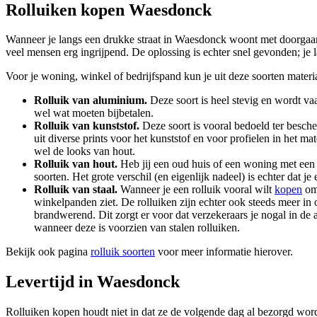
Rolluiken kopen Waesdonck
Wanneer je langs een drukke straat in Waesdonck woont met doorgaand 
veel mensen erg ingrijpend. De oplossing is echter snel gevonden; je la
Voor je woning, winkel of bedrijfspand kun je uit deze soorten materi
Rolluik van aluminium.
Deze soort is heel stevig en wordt vaa
wel wat moeten bijbetalen.
Rolluik van kunststof.
Deze soort is vooral bedoeld ter bescher
uit diverse prints voor het kunststof en voor profielen in het m
wel de looks van hout.
Rolluik van hout.
Heb jij een oud huis of een woning met een k
soorten. Het grote verschil (en eigenlijk nadeel) is echter dat 
Rolluik van staal.
Wanneer je een rolluik vooral wilt
kopen
om 
winkelpanden ziet. De rolluiken zijn echter ook steeds meer in 
brandwerend. Dit zorgt er voor dat verzekeraars je nogal in de
wanneer deze is voorzien van stalen rolluiken.
Bekijk ook pagina
rolluik soorten
voor meer informatie hierover.
Levertijd in Waesdonck
Rolluiken kopen houdt niet in dat ze de volgende dag al bezorgd word