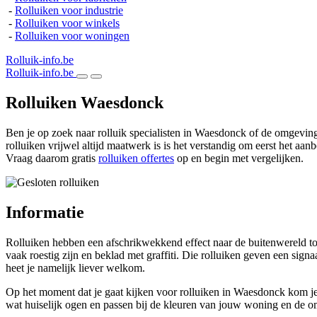
-
Rolluiken voor industrie
-
Rolluiken voor winkels
-
Rolluiken voor woningen
Rolluik-info.be
Rolluik-info.be
Rolluiken Waesdonck
Ben je op zoek naar rolluik specialisten in Waesdonck of de omgevin
rolluiken vrijwel altijd maatwerk is is het verstandig om eerst het aan
Vraag daarom gratis
rolluiken offertes
op en begin met vergelijken.
Informatie
Rolluiken hebben een afschrikwekkend effect naar de buitenwereld toe.
vaak roestig zijn en beklad met graffiti. Die rolluiken geven een signaal
heet je namelijk liever welkom.
Op het moment dat je gaat kijken voor rolluiken in Waesdonck kom je sn
wat huiselijk ogen en passen bij de kleuren van jouw woning en de o