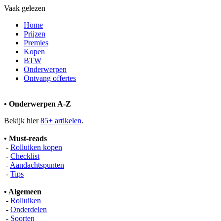
Vaak gelezen
Home
Prijzen
Premies
Kopen
BTW
Onderwerpen
Ontvang offertes
• Onderwerpen A-Z
Bekijk hier
85+ artikelen
.
• Must-reads
-
Rolluiken kopen
-
Checklist
-
Aandachtspunten
-
Tips
• Algemeen
-
Rolluiken
-
Onderdelen
-
Soorten