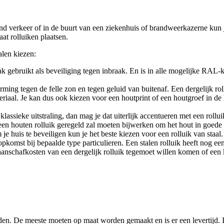
verkeer of in de buurt van een ziekenhuis of brandweerkazerne kun je 
at rolluiken plaatsen.
alen kiezen:
k gebruikt als beveiliging tegen inbraak. En is in alle mogelijke RAL-kl
ming tegen de felle zon en tegen geluid van buitenaf. Een dergelijk rol
ateriaal. Je kan dus ook kiezen voor een houtprint of een houtgroef in d
lassieke uitstraling, dan mag je dat uiterlijk accentueren met een roll
je een houten rolluik geregeld zal moeten bijwerken om het hout in goede
je huis te beveiligen kun je het beste kiezen voor een rolluik van staal
opkomst bij bepaalde type particulieren. Een stalen rolluik heeft nog ee
 aanschafkosten van een dergelijk rolluik tegemoet willen komen of een
en. De meeste moeten op maat worden gemaakt en is er een levertijd. I