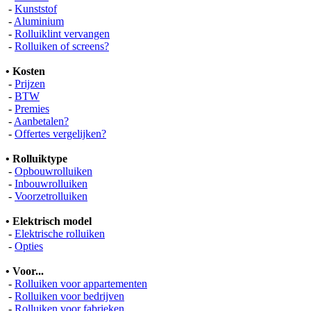
-
Kunststof
-
Aluminium
-
Rolluiklint vervangen
-
Rolluiken of screens?
• Kosten
-
Prijzen
-
BTW
-
Premies
-
Aanbetalen?
-
Offertes vergelijken?
• Rolluiktype
-
Opbouwrolluiken
-
Inbouwrolluiken
-
Voorzetrolluiken
• Elektrisch model
-
Elektrische rolluiken
-
Opties
• Voor...
-
Rolluiken voor appartementen
-
Rolluiken voor bedrijven
-
Rolluiken voor fabrieken