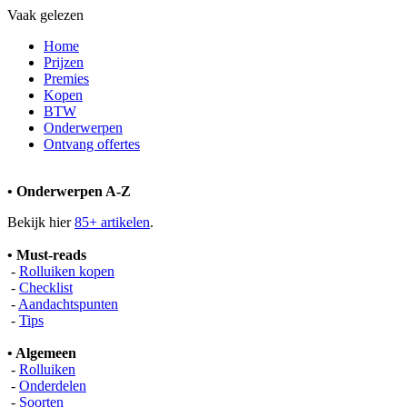
Vaak gelezen
Home
Prijzen
Premies
Kopen
BTW
Onderwerpen
Ontvang offertes
• Onderwerpen A-Z
Bekijk hier
85+ artikelen
.
• Must-reads
-
Rolluiken kopen
-
Checklist
-
Aandachtspunten
-
Tips
• Algemeen
-
Rolluiken
-
Onderdelen
-
Soorten