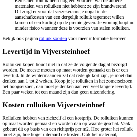
Een stalen rolluik heeft nog een voordeel wat de andere
materialen van rolluiken niet hebben; ze zijn brandwerend.
Dit zorgt er voor dat verzekeraars je nogal in de
aanschafkosten van een dergelijk rolluik tegemoet willen
komen of een korting op de premie geven. Je woning loopt nu
minder risico wanneer deze is voorzien van stalen rolluiken.
Bekijk ook pagina
rolluik soorten
voor meer informatie hierover.
Levertijd in Vijversteinhoef
Rolluiken kopen houdt niet in dat ze de volgende dag al bezorgd
worden. De meeste moeten op maat worden gemaakt en is er een
levertijd. In de wintermaanden zal dat redelijk kort zijn, je moet dan
denken aan 1 tot 2 weken. Koop je je rolluiken in het zomerseizoen,
het hoogseizoen, dan moet je denken aan een veel langere levertijd.
Een paar weken tot een maand zijn dan geen uitzondering.
Kosten rolluiken Vijversteinhoef
Rolluiken hebben van zichzelf al een kostprijs. De rolluiken kunnen
op maat worden gemaakt en worden dan op waarde geschat. Vaak
gebeurt dit op basis van een richtprijs per m2. Hoe groter het rolluik
moet zijn, hoe hoger uiteraard de kosten. Ook het materiaal,