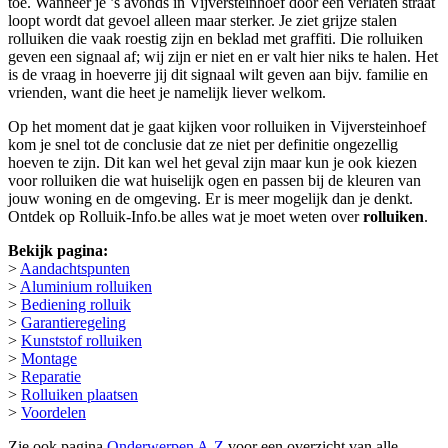
toe. Wanneer je ’s avonds in Vijversteinhoef door een verlaten straat
loopt wordt dat gevoel alleen maar sterker. Je ziet grijze stalen
rolluiken die vaak roestig zijn en beklad met graffiti. Die rolluiken
geven een signaal af; wij zijn er niet en er valt hier niks te halen. Het
is de vraag in hoeverre jij dit signaal wilt geven aan bijv. familie en
vrienden, want die heet je namelijk liever welkom.
Op het moment dat je gaat kijken voor rolluiken in Vijversteinhoef
kom je snel tot de conclusie dat ze niet per definitie ongezellig
hoeven te zijn. Dit kan wel het geval zijn maar kun je ook kiezen
voor rolluiken die wat huiselijk ogen en passen bij de kleuren van
jouw woning en de omgeving. Er is meer mogelijk dan je denkt.
Ontdek op Rolluik-Info.be alles wat je moet weten over
rolluiken
.
Bekijk pagina:
>
Aandachtspunten
>
Aluminium rolluiken
>
Bediening rolluik
>
Garantieregeling
>
Kunststof rolluiken
>
Montage
>
Reparatie
>
Rolluiken plaatsen
>
Voordelen
Zie ook pagina
Onderwerpen A-Z
voor een overzicht van alle