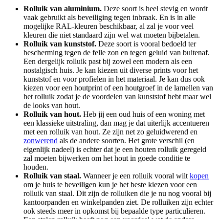
Rolluik van aluminium.
Deze soort is heel stevig en wordt
vaak gebruikt als beveiliging tegen inbraak. En is in alle
mogelijke RAL-kleuren beschikbaar, al zal je voor veel
kleuren die niet standaard zijn wel wat moeten bijbetalen.
Rolluik van kunststof.
Deze soort is vooral bedoeld ter
bescherming tegen de felle zon en tegen geluid van buitenaf.
Een dergelijk rolluik past bij zowel een modern als een
nostalgisch huis. Je kan kiezen uit diverse prints voor het
kunststof en voor profielen in het materiaal. Je kan dus ook
kiezen voor een houtprint of een houtgroef in de lamellen van
het rolluik zodat je de voordelen van kunststof hebt maar wel
de looks van hout.
Rolluik van hout.
Heb jij een oud huis of een woning met
een klassieke uitstraling, dan mag je dat uiterlijk accentueren
met een rolluik van hout. Ze zijn net zo geluidwerend en
zonwerend
als de andere soorten. Het grote verschil (en
eigenlijk nadeel) is echter dat je een houten rolluik geregeld
zal moeten bijwerken om het hout in goede conditie te
houden.
Rolluik van staal.
Wanneer je een rolluik vooral wilt
kopen
om je huis te beveiligen kun je het beste kiezen voor een
rolluik van staal. Dit zijn de rolluiken die je nu nog vooral bij
kantoorpanden en winkelpanden ziet. De rolluiken zijn echter
ook steeds meer in opkomst bij bepaalde type particulieren.